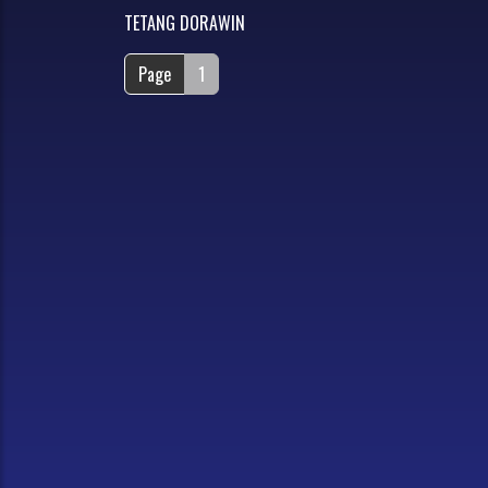
TETANG DORAWIN
Page
1