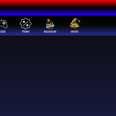
RCADE
PROMO
MEGAGACOR
ANUBIS