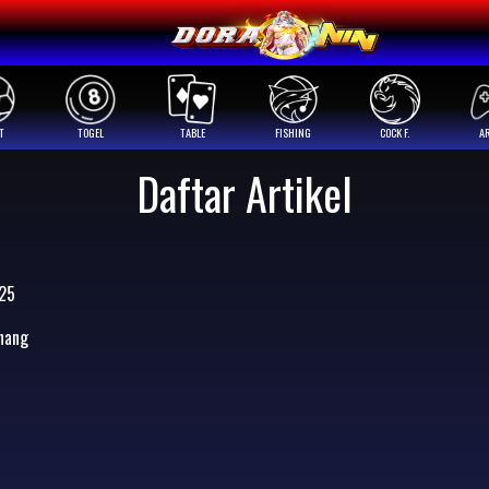
T
TOGEL
TABLE
FISHING
COCK F.
A
Daftar Artikel
025
nang