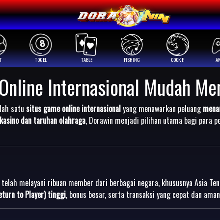
T
TOGEL
TABLE
FISHING
COCK F.
A
Online Internasional Mudah Me
alah satu
situs game online internasional
yang menawarkan peluang
mena
kasino dan taruhan olahraga
, Dorawin menjadi pilihan utama bagi para
telah melayani ribuan member dari berbagai negara, khususnya Asia Teng
turn to Player) tinggi
, bonus besar, serta transaksi yang cepat dan aman