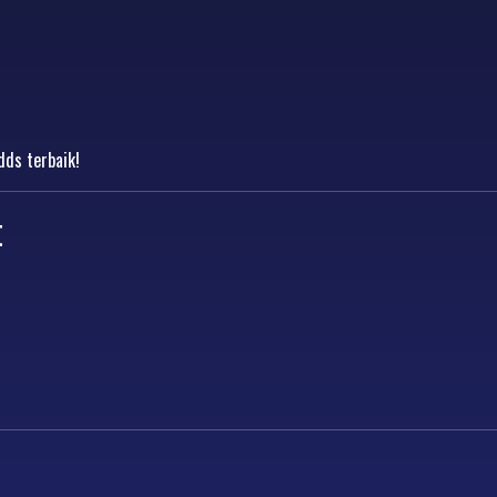
ds terbaik!
t