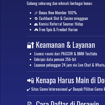
Gabung sekarang dan nikmati berbagai bonus:
🎉 Bonus New Member 100%
🔁 Cashback Slot & Casino mingguan
👥 Komisi Referral Seumur Hidup
🎮 Free Spin & Freebet Harian
🔐 Keamanan & Layanan
Lisensi resmi dari PAGCOR & BMM Testlabs
Enkripsi data pemain 256-bit
Layanan pelanggan 24 jam via Live Chat & What
📲 Kenapa Harus Main di D
✔️ Situs Game Internasional ✔️ Banyak Pilihan Game
📝 Cara Daftar di Dorawin