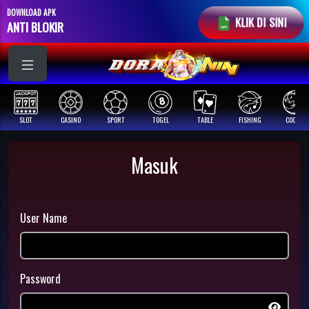
DOWNLOAD APK
KLIK DI SINI
ANTI BLOKIR
SLOT
CASINO
SPORT
TOGEL
TABLE
FISHING
COCK F.
Masuk
User Name
Password