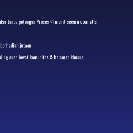
Pulsa tanpa potongan Proses <1 menit secara otomatis
berhadiah jutaan
aling cuan lewat komunitas & halaman khusus.