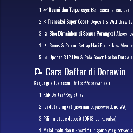
✅ Resmi dan Terpercaya
: Berlisensi, aman, dan
⚡ Transaksi Super Cepat
: Deposit & Withdraw te
📱 Bisa Dimainkan di Semua Perangkat
Akses lew
🎁 Bonus & Promo Setiap Hari Bonus New Member
📊 Update RTP Live & Pola Gacor Harian Dorawin
📝 Cara Daftar di Dorawin
Kunjungi situs resmi: https://dorawin.asia
Klik Daftar/Registrasi
Isi data singkat (username, password, no WA)
Pilih metode deposit (QRIS, bank, pulsa)
Mulai main dan nikmati fitur game yang tersedia