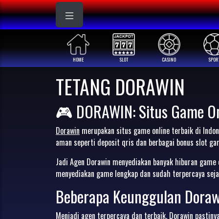
HOME
SLOT
CASINO
SPOR
TETANG DORAWIN
🎮 DORAWIN: Situs Game Onl
Dorawin
merupakan situs game online terbaik di Indo
aman seperti deposit qris dan berbagai bonus slot gam
Jadi Agen Dorawin menyediakan banyak hiburan game o
menyediakan game lengkap dan sudah terpercaya sejak
Beberapa Keunggulan Doraw
Menjadi agen terpercaya dan terbaik, Dorawin pastiny