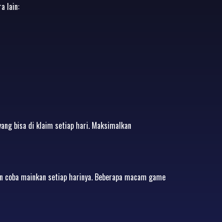
a lain:
yang bisa di klaim setiap hari. Maksimalkan
lian coba mainkan setiap harinya. Beberapa macam game