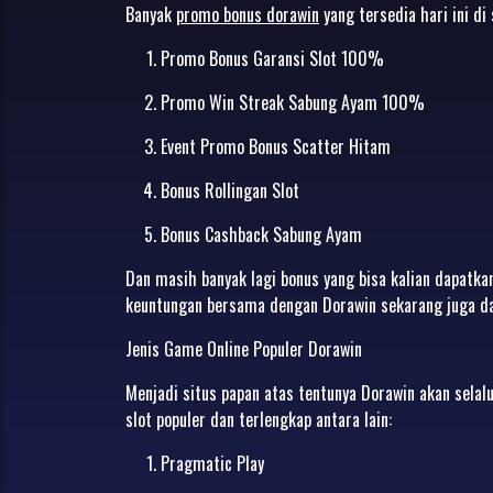
Banyak
promo bonus dorawin
yang tersedia hari ini di
Promo Bonus Garansi Slot 100%
Promo Win Streak Sabung Ayam 100%
Event Promo Bonus Scatter Hitam
Bonus Rollingan Slot
Bonus Cashback Sabung Ayam
Dan masih banyak lagi bonus yang bisa kalian dapatka
keuntungan bersama dengan Dorawin sekarang juga dan
Jenis Game Online Populer Dorawin
Menjadi situs papan atas tentunya Dorawin akan selal
slot populer dan terlengkap antara lain:
Pragmatic Play