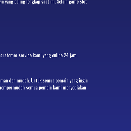
in
yang paling lengkap saat ini. Selain game slot
 customer service kami yang online 24 jam.
g aman dan mudah. Untuk semua pemain yang ingin
uk mempermudah semua pemain kami menyediakan