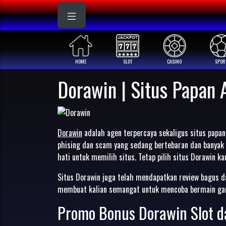
HOME
SLOT
CASINO
SPOR
Dorawin | Situs Papan 
Dorawin
adalah agen terpercaya sekaligus situs papan
phising dan scam yang sedang bertebaran dan banyak
hati untuk memilih situs. Tetap pilih situs Dorawin 
Situs Dorawin juga telah mendapatkan review bagus d
membuat kalian semangat untuk mencoba bermain gam
Promo Bonus Dorawin Slot d