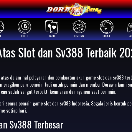
T
TOGEL
TABLE
FISHING
COCK F.
A
Atas Slot dan Sv388 Terbaik 2
 atas dalam hal pelayanan dan pembuatan akun game slot dan sv388 terba
 merugikan para pemain. Jadi untuk pemain dan member Dorawin kami san
karena sudah sangat terbukti keamanan dan nyaman saat bermain.
ari semua pemain game slot dan sv388 Indonesia. Segala jenis bentuk pe
e setiap hari.
an Sv388 Terbesar