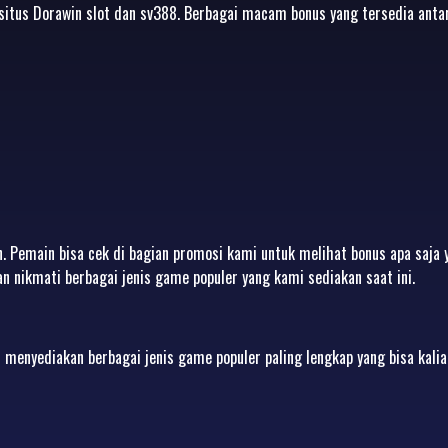
 situs Dorawin slot dan sv388. Berbagai macam bonus yang tersedia antar
n. Pemain bisa cek di bagian promosi kami untuk melihat bonus apa saja 
 nikmati berbagai jenis game populer yang kami sediakan saat ini.
u menyediakan berbagai jenis game populer paling lengkap yang bisa ka