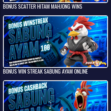
BONUS SCATTER HITAM MAHJONG WINS
BONUS WIN STREAK SABUNG AYAM ONLINE