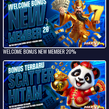
WELCOME BONUS NEW MEMBER 20%