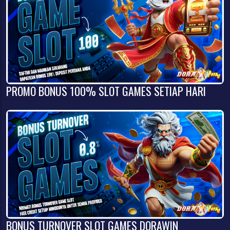
PROMO BONUS 100% SLOT GAMES SETIAP HARI
BONUS TURNOVER SLOT GAMES DORAWIN