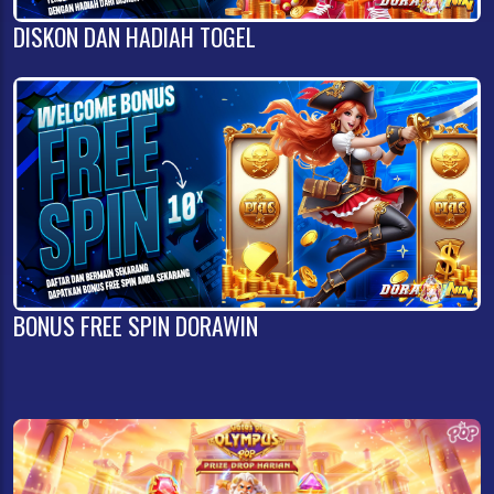
DISKON DAN HADIAH TOGEL
BONUS FREE SPIN DORAWIN