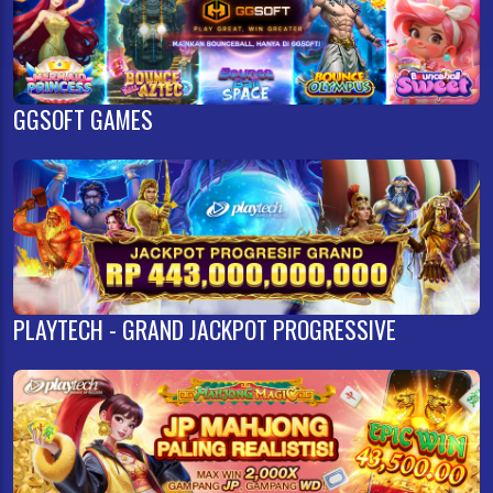
GGSOFT GAMES
PLAYTECH - GRAND JACKPOT PROGRESSIVE