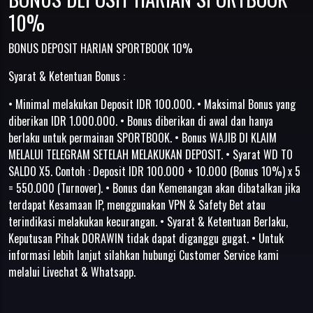
10%
BONUS DEPOSIT HARIAN SPORTBOOK 10%
Syarat & Ketentuan Bonus :
• Minimal melakukan Deposit IDR 100.000. • Maksimal Bonus yang
diberikan IDR 1.000.000. • Bonus diberikan di awal dan hanya
berlaku untuk permainan SPORTBOOK. • Bonus WAJIB DI KLAIM
MELALUI TELEGRAM SETELAH MELAKUKAN DEPOSIT. • Syarat WD TO
SALDO X5. Contoh : Deposit IDR 100.000 + 10.000 (Bonus 10%) x 5
= 550.000 (Turnover). • Bonus dan Kemenangan akan dibatalkan jika
terdapat Kesamaan IP, menggunakan VPN & Safety Bet atau
terindikasi melakukan kecurangan. • Syarat & Ketentuan Berlaku,
Keputusan Pihak DORAWIN tidak dapat diganggu gugat. • Untuk
informasi lebih lanjut silahkan hubungi Customer Service kami
melalui Livechat & Whatsapp.