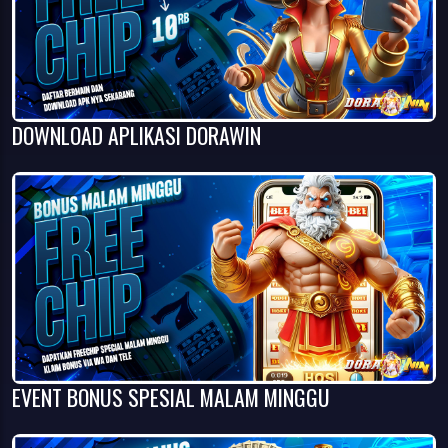
DOWNLOAD APLIKASI DORAWIN
EVENT BONUS SPESIAL MALAM MINGGU