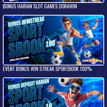
BONUS HARIAN SLOT GAMES DORAWIN
EVENT BONUS WIN STREAK SPORTBOOK 100%