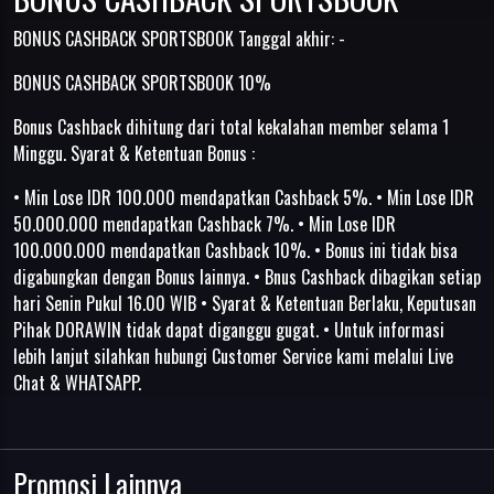
BONUS CASHBACK SPORTSBOOK Tanggal akhir: -
BONUS CASHBACK SPORTSBOOK 10%
Bonus Cashback dihitung dari total kekalahan member selama 1
Minggu. Syarat & Ketentuan Bonus :
• Min Lose IDR 100.000 mendapatkan Cashback 5%. • Min Lose IDR
50.000.000 mendapatkan Cashback 7%. • Min Lose IDR
100.000.000 mendapatkan Cashback 10%. • Bonus ini tidak bisa
digabungkan dengan Bonus lainnya. • Bnus Cashback dibagikan setiap
hari Senin Pukul 16.00 WIB • Syarat & Ketentuan Berlaku, Keputusan
Pihak DORAWIN tidak dapat diganggu gugat. • Untuk informasi
lebih lanjut silahkan hubungi Customer Service kami melalui Live
Chat & WHATSAPP.
Promosi Lainnya