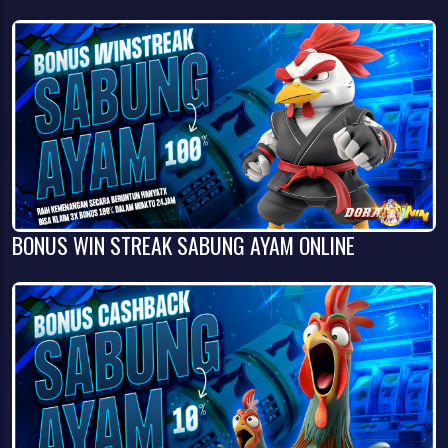
BONUS WIN STREAK SABUNG AYAM ONLINE