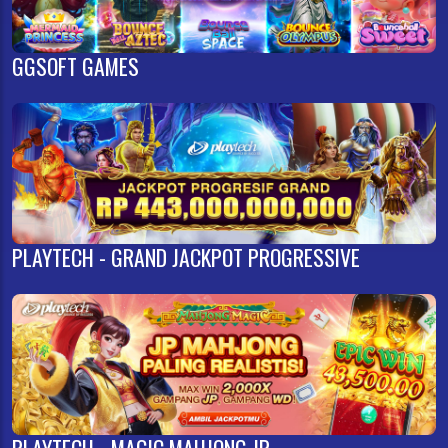
GGSOFT GAMES
PLAYTECH - GRAND JACKPOT PROGRESSIVE