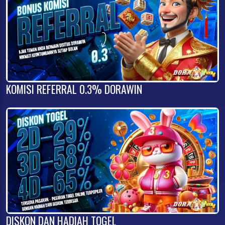
KOMISI REFERRAL 0.3% DORAWIN
DISKON DAN HADIAH TOGEL