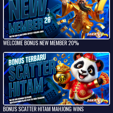
WELCOME BONUS NEW MEMBER 20%
BONUS SCATTER HITAM MAHJONG WINS