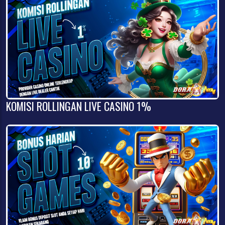
KOMISI ROLLINGAN LIVE CASINO 1%