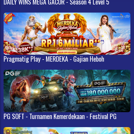
DAILY WINS MEGA GACOR - Season 4 Level 5
Pragmatig Play - MERDEKA - Gajian Heboh
PG SOFT - Turnamen Kemerdekaan - Festival PG