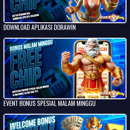
DOWNLOAD APLIKASI DORAWIN
EVENT BONUS SPESIAL MALAM MINGGU