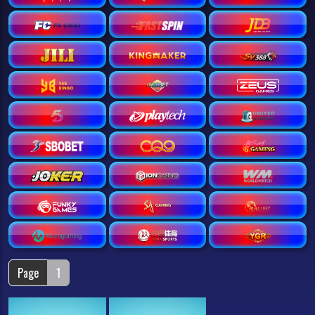
Page
1