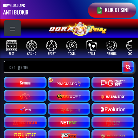
DOWNLOAD APK
KLIK DI SINI
ANTI BLOKIR
SLOT
CASINO
SPORT
TOGEL
TABLE
FISHING
COCK F.
Semua