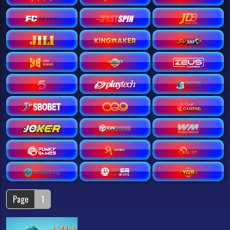
Page
1