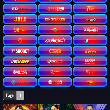
Page
1